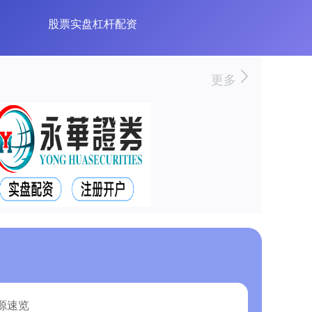
股票实盘杠杆配资
更多
源速览