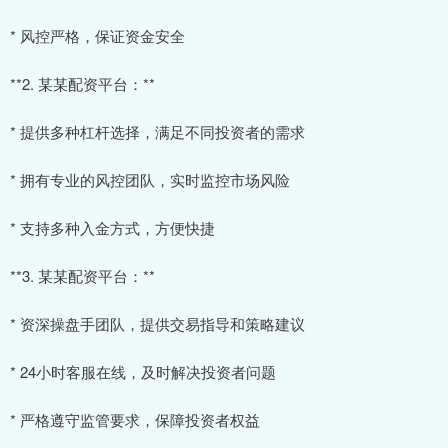
* 风控严格，保证资金安全
**2. 某某配资平台：**
* 提供多种杠杆选择，满足不同投资者的需求
* 拥有专业的风控团队，实时监控市场风险
* 支持多种入金方式，方便快捷
**3. 某某配资平台：**
* 资深操盘手团队，提供交易指导和策略建议
* 24小时客服在线，及时解决投资者问题
* 严格遵守监管要求，保障投资者权益