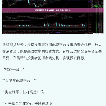
股指期货配资，是指投资者利用配资平台提供的资金杠杆，放大
交易资金，以提高收益率的投资方式。选择合适的配资平台至关
重要，它能帮助投资者把握市场先机，实现投资目标。
**推荐平台：**
**1. 某某配资平台：**
* 资金雄厚，杠杆高达10倍
* 利率低至年化5%，手续费透明