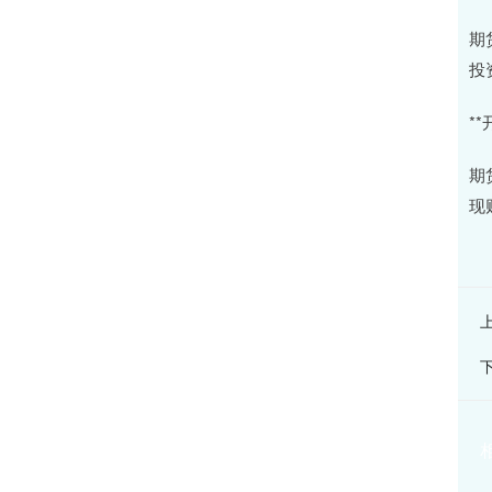
期
投
*
期
现