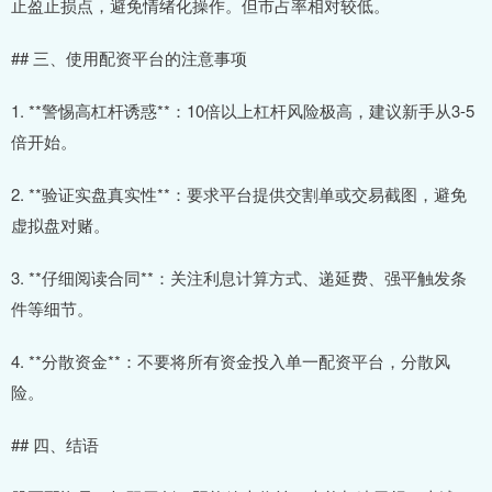
止盈止损点，避免情绪化操作。但市占率相对较低。
## 三、使用配资平台的注意事项
1. **警惕高杠杆诱惑**：10倍以上杠杆风险极高，建议新手从3-5
倍开始。
2. **验证实盘真实性**：要求平台提供交割单或交易截图，避免
虚拟盘对赌。
3. **仔细阅读合同**：关注利息计算方式、递延费、强平触发条
件等细节。
4. **分散资金**：不要将所有资金投入单一配资平台，分散风
险。
## 四、结语