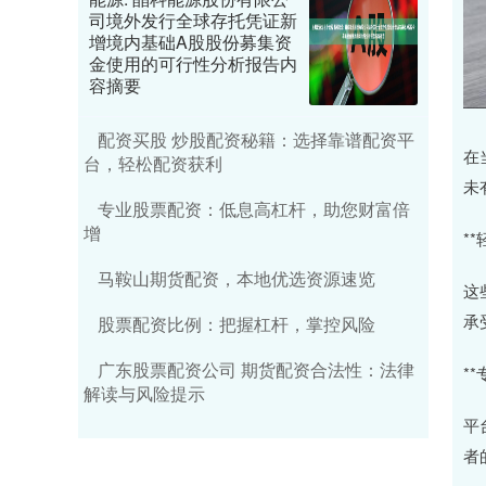
司境外发行全球存托凭证新
增境内基础A股股份募集资
金使用的可行性分析报告内
容摘要
配资买股 炒股配资秘籍：选择靠谱配资平
在
台，轻松配资获利
未
专业股票配资：低息高杠杆，助您财富倍
增
*
马鞍山期货配资，本地优选资源速览
这
承
股票配资比例：把握杠杆，掌控风险
广东股票配资公司 期货配资合法性：法律
*
解读与风险提示
平
者