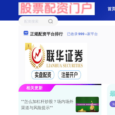
首
正规配资平台排行
已收录
999
+家平台
相关更新
**怎么加杠杆炒股？场内场外
渠道与风险提示**