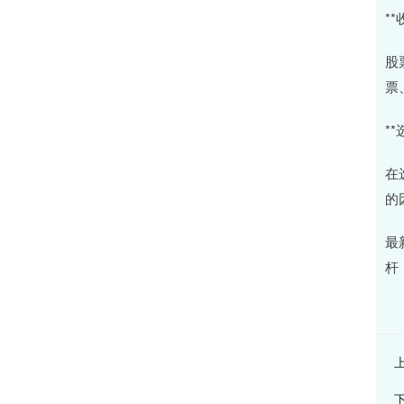
*
股
票
*
在
的
最
杆